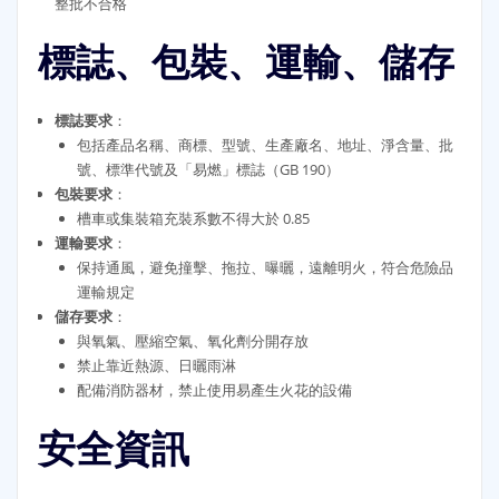
整批不合格
標誌、包裝、運輸、儲存
標誌要求
：
包括產品名稱、商標、型號、生產廠名、地址、淨含量、批
號、標準代號及「易燃」標誌（GB 190）
包裝要求
：
槽車或集裝箱充裝系數不得大於 0.85
運輸要求
：
保持通風，避免撞擊、拖拉、曝曬，遠離明火，符合危險品
運輸規定
儲存要求
：
與氧氣、壓縮空氣、氧化劑分開存放
禁止靠近熱源、日曬雨淋
配備消防器材，禁止使用易產生火花的設備
安全資訊