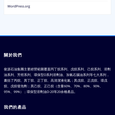
WordPress.org
關於我們
俊源石油集團主要經營範圍覆蓋丙丁烷系列、戊烷系列、己烷系列、溶劑
油系列、芳烴系列、環保型D系列溶劑油、加氫石腦油系列等七大系列，
囊括了丙烷、異丁烷、正丁烷、高清潔液化氣；異戊烷、正戊烷、環戊
烷、戊烷發泡劑；異己烷、正己烷（含量60%、70%、80%、90%、
95%、99%）；環保型溶劑油D-20等20余種產品。
我們的產品