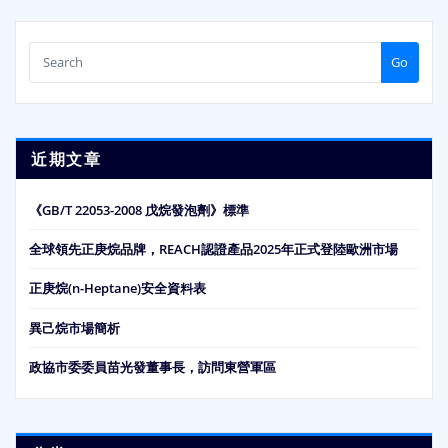
Go
近期文章
《GB/T 22053-2008 戊烷發泡劑》標準
全球領先正庚烷品牌，REACH認證產品2025年正式登陸歐洲市場
正庚烷(n-Heptane)安全資料表
異己烷市場簡析
政協市委委員苗光發董事長，訪問東營軍區