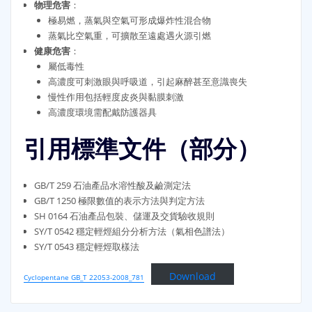
物理危害
：
極易燃，蒸氣與空氣可形成爆炸性混合物
蒸氣比空氣重，可擴散至遠處遇火源引燃
健康危害
：
屬低毒性
高濃度可刺激眼與呼吸道，引起麻醉甚至意識喪失
慢性作用包括輕度皮炎與黏膜刺激
高濃度環境需配戴防護器具
引用標準文件（部分）
GB/T 259 石油產品水溶性酸及鹼測定法
GB/T 1250 極限數值的表示方法與判定方法
SH 0164 石油產品包裝、儲運及交貨驗收規則
SY/T 0542 穩定輕烴組分分析方法（氣相色譜法）
SY/T 0543 穩定輕烴取樣法
Download
Cyclopentane GB_T 22053-2008_781