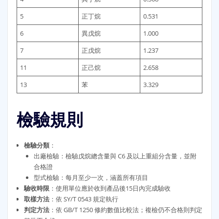
5
正丁烷
0.531
6
異戊烷
1.000
7
正戊烷
1.237
11
正己烷
2.658
13
苯
3.329
檢驗規則
檢驗分類
：
出廠檢驗：檢驗戊烷總含量與 C6 及以上重組分含量，並附
合格證
型式檢驗：每月至少一次，涵蓋所有項目
驗收時限
：使用單位應於收到產品後15日內完成驗收
取樣方法
：依 SY/T 0543 規定執行
判定方法
：依 GB/T 1250 修約數值比較法；複檢仍不合格則判定