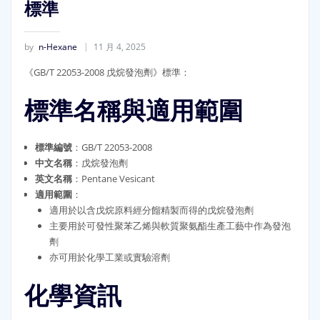
標準
by
n-Hexane
11 月 4, 2025
《GB/T 22053-2008 戊烷發泡劑》標準：
標準名稱與適用範圍
標準編號
：GB/T 22053-2008
中文名稱
：戊烷發泡劑
英文名稱
：Pentane Vesicant
適用範圍
：
適用於以含戊烷原料經分餾精製而得的戊烷發泡劑
主要用於可發性聚苯乙烯與軟質聚氨酯生產工藝中作為發泡
劑
亦可用於化學工業或實驗溶劑
化學資訊