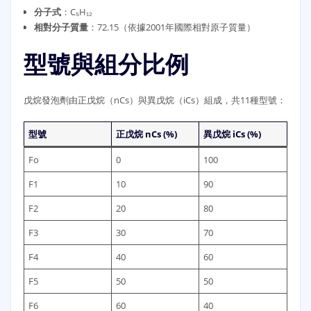
分子式
：C₅H₁₂
相對分子質量
：72.15（依據2001年國際相對原子質量）
型號與組分比例
戊烷發泡劑由正戊烷（nCs）與異戊烷（iCs）組成，共11種型號：
型號
正戊烷 nCs (%)
異戊烷 iCs (%)
Fo
0
100
F1
10
90
F2
20
80
F3
30
70
F4
40
60
F5
50
50
F6
60
40