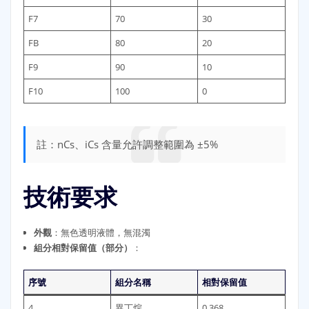
F7
70
30
FB
80
20
F9
90
10
F10
100
0
註：nCs、iCs 含量允許調整範圍為 ±5%
技術要求
外觀
：無色透明液體，無混濁
組分相對保留值（部分）
：
序號
組分名稱
相對保留值
4
異丁烷
0.368