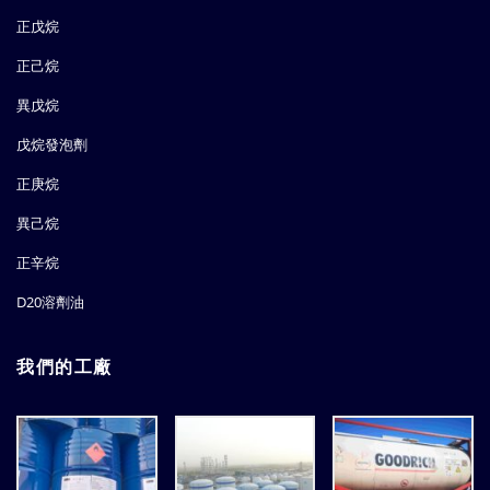
正戊烷
正己烷
異戊烷
戊烷發泡劑
正庚烷
異己烷
正辛烷
D20溶劑油
我們的工廠