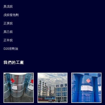
異戊烷
戊烷發泡劑
正庚烷
異己烷
正辛烷
D20溶劑油
我們的工廠