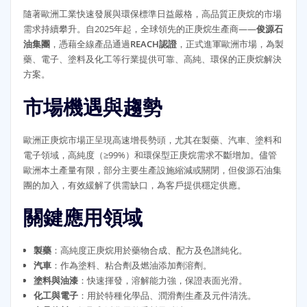
隨著歐洲工業快速發展與環保標準日益嚴格，高品質正庚烷的市場
需求持續攀升。自2025年起，全球領先的正庚烷生產商——
俊源石
油集團
，憑藉全線產品通過
REACH認證
，正式進軍歐洲市場，為製
藥、電子、塗料及化工等行業提供可靠、高純、環保的正庚烷解決
方案。
市場機遇與趨勢
歐洲正庚烷市場正呈現高速增長勢頭，尤其在製藥、汽車、塗料和
電子領域，高純度（≥99%）和環保型正庚烷需求不斷增加。儘管
歐洲本土產量有限，部分主要生產設施縮減或關閉，但俊源石油集
團的加入，有效緩解了供需缺口，為客戶提供穩定供應。
關鍵應用領域
製藥
：高純度正庚烷用於藥物合成、配方及色譜純化。
汽車
：作為塗料、粘合劑及燃油添加劑溶劑。
塗料與油漆
：快速揮發，溶解能力強，保證表面光滑。
化工與電子
：用於特種化學品、潤滑劑生產及元件清洗。