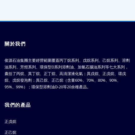
關於我們
俊源石油集團主要經營範圍覆蓋丙丁烷系列、戊烷系列、己烷系列、溶劑
油系列、芳烴系列、環保型D系列溶劑油、加氫石腦油系列等七大系列，
囊括了丙烷、異丁烷、正丁烷、高清潔液化氣；異戊烷、正戊烷、環戊
烷、戊烷發泡劑；異己烷、正己烷（含量60%、70%、80%、90%、
95%、99%）；環保型溶劑油D-20等20余種產品。
我們的產品
正戊烷
正己烷