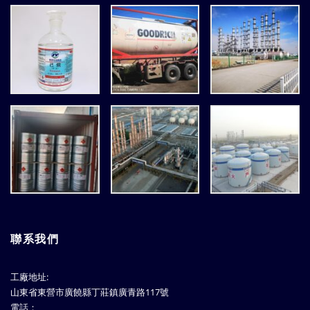
聯系我們
工廠地址:
山東省東營市廣饒縣丁莊鎮廣青路117號
電話：