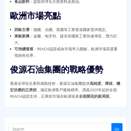
食品飲料
：提取和淨化天然香料及精油。
歐洲市場亮點
西歐主導
：德國、法國、英國等工業發達國家需求穩定。
東歐新興
：波蘭、匈牙利、捷克等國家工業快速增長，潛力巨
大。
可持續發展
：REACH認證成為市場準入關鍵，歐洲市場高度重
視綠色化學。
俊源石油集團的戰略優勢
透過全球化生產和成熟技術，俊源石油集團提供
高純度、環保、穩
定供應的正庚烷
，滿足歐洲客戶嚴格標準。憑藉2025年起的全面
REACH認證支持，正庚烷市場在歐洲迎來
全面開花的新局面
。
Go