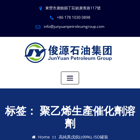
東營市廣饒縣丁莊鎮廣青路117號
+86 178 1030 0898
info@junyuanpetroleumgroup.com
标签：
聚乙烯生產催化劑溶
劑
Home
高純異戊烷(≥99%), ISO罐裝