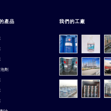
的產品
我們的工廠
烷
烷
烷
發泡劑
烷
烷
烷