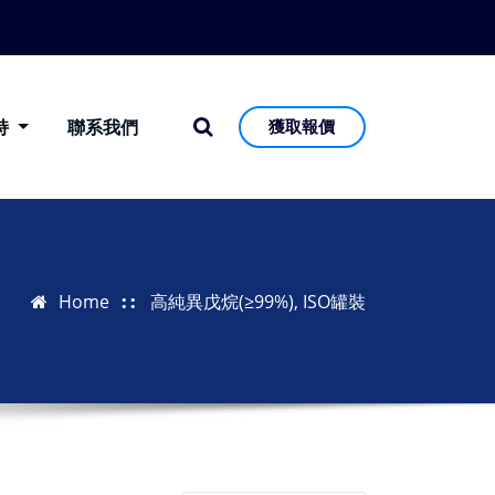
持
聯系我們
獲取報價
Home
高純異戊烷(≥99%), ISO罐裝