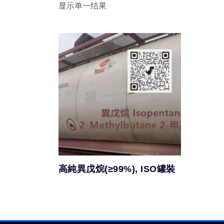
显示单一结果
高純異戊烷(≥99%), ISO罐裝