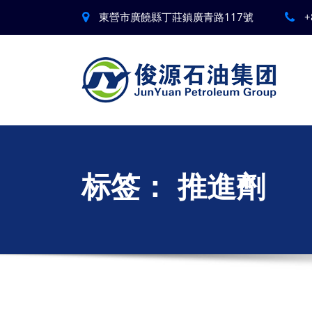
東營市廣饒縣丁莊鎮廣青路117號
+
标签：
推進劑