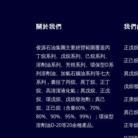
關於我們
我們
俊源石油集團主要經營範圍覆蓋丙
正戊
丁烷系列、戊烷系列、己烷系列、
正己
溶劑油系列、芳烴系列、環保型D系
列溶劑油、加氫石腦油系列等七大
異戊
系列，囊括了丙烷、異丁烷、正丁
戊烷
烷、高清潔液化氣；異戊烷、正戊
烷、環戊烷、戊烷發泡劑；異己
正庚
烷、正己烷（含量60%、70%、
異己
80%、90%、95%、99%）；環保型
溶劑油D-20等20余種產品。
正辛